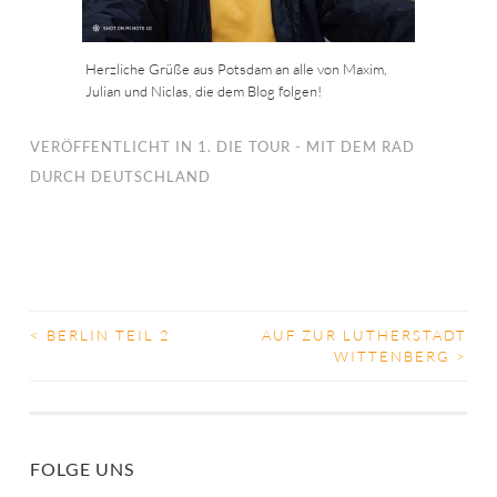
Herzliche Grüße aus Potsdam an alle von Maxim,
Julian und Niclas, die dem Blog folgen!
VERÖFFENTLICHT IN
1. DIE TOUR - MIT DEM RAD
DURCH DEUTSCHLAND
<
BERLIN TEIL 2
AUF ZUR LUTHERSTADT
BEITRAGS-
WITTENBERG
>
NAVIGATION
FOLGE UNS