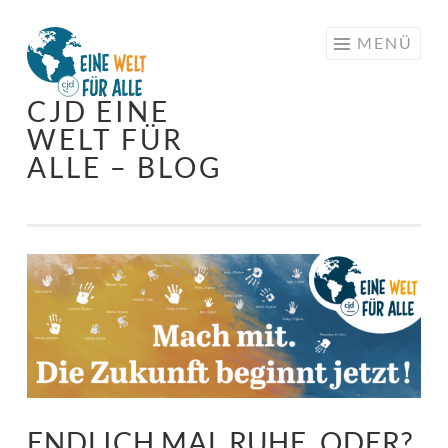
Springe
MENÜ
zum
Inhalt
CJD EINE
WELT FÜR
ALLE – BLOG
ENDLICH MAL RUHE, ODER?