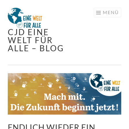
Springe
MENÜ
zum
Inhalt
CJD EINE
WELT FÜR
ALLE – BLOG
ENDLICH WIEDER EIN