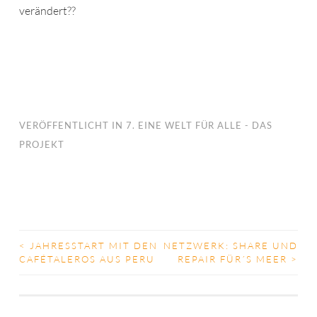
verändert??
VERÖFFENTLICHT IN
7. EINE WELT FÜR ALLE - DAS
PROJEKT
<
JAHRESSTART MIT DEN
NETZWERK: SHARE UND
BEITRAGS-
CAFÉTALEROS AUS PERU
REPAIR FÜR´S MEER
>
NAVIGATION