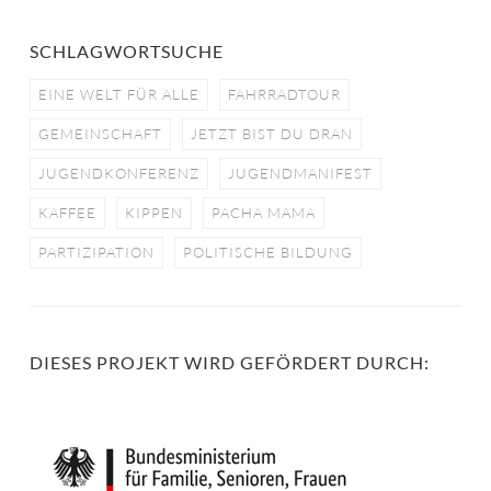
SCHLAGWORTSUCHE
EINE WELT FÜR ALLE
FAHRRADTOUR
GEMEINSCHAFT
JETZT BIST DU DRAN
JUGENDKONFERENZ
JUGENDMANIFEST
KAFFEE
KIPPEN
PACHA MAMA
PARTIZIPATION
POLITISCHE BILDUNG
DIESES PROJEKT WIRD GEFÖRDERT DURCH: